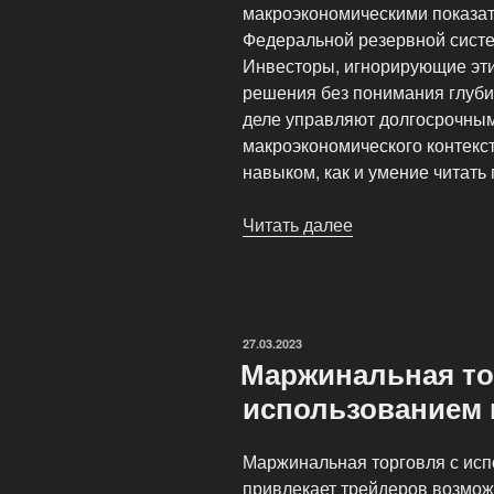
макроэкономическими показат
Федеральной резервной сист
Инвесторы, игнорирующие эти
решения без понимания глуби
деле управляют долгосрочны
макроэкономического контекс
навыком, как и умение читать
Читать далее
«Влияние
макроэкономики
ОПУБЛИКОВАНО
27.03.2023
Маржинальная то
использованием 
Маржинальная торговля с исп
привлекает трейдеров возмож