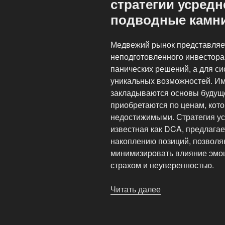
стратегии усредн
без
подводные камн
индикаторов»
Медвежий рынок представляет
неподготовленного инвестора 
панических решений, а для с
уникальных возможностей. И
закладываются основы будуще
приобретаются по ценам, кото
недостижимыми. Стратегия ус
известная как DCA, предлага
накоплению позиций, позволя
минимизировать влияние эмо
страхом и неуверенностью.
Читать далее
«Инвестировани
на
падающем