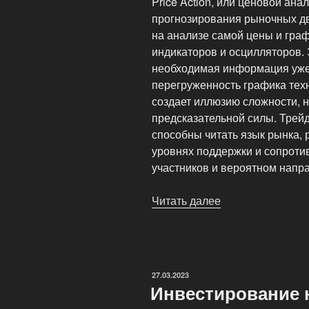
Price Action, или ценовой ана
прогнозирования рыночных д
на анализе самой цены и граф
индикаторов и осцилляторов. 
необходимая информация уже
перегруженность графика тех
создает иллюзию сложности, 
предсказательной силы. Трей
способны читать язык рынка, 
уровнях поддержки и сопроти
участников и вероятном напр
Читать далее
«Паттерны
Price
Action:
как
предсказать
ОПУБЛИКОВАНО
27.03.2023
движение
Инвестирование 
цены