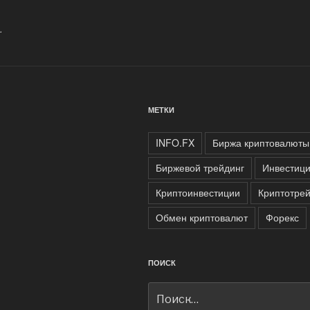
рынке:
стратегии
.
усреднения
(DCA)
и
подводные
камни»
МЕТКИ
INFO.FX
Биржа криптовалюты
Биржевой трейдинг
Инвестиц
Криптоинвестиции
Криптотрей
Обмен криптовалют
Форекс
ПОИСК
Искать: