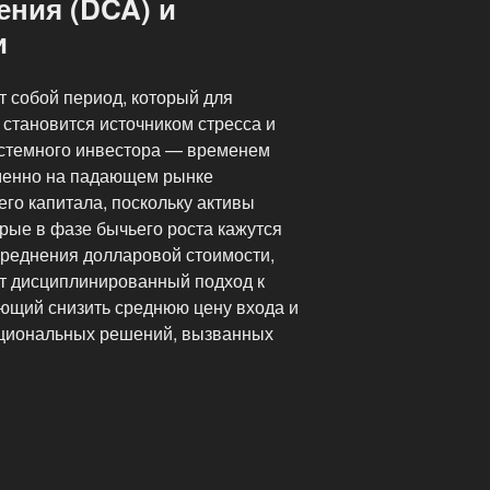
ения (DCA) и
и
 собой период, который для
становится источником стресса и
истемного инвестора — временем
менно на падающем рынке
го капитала, поскольку активы
рые в фазе бычьего роста кажутся
реднения долларовой стоимости,
ет дисциплинированный подход к
ющий снизить среднюю цену входа и
циональных решений, вызванных
е