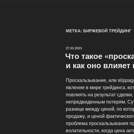
МЕТКА: БИРЖЕВОЙ ТРЕЙДИНГ
ОПУБЛИКОВАНО
27.03.2023
Что такое «проск
и как оно влияет
Проскальзывание, или slippag
явление в мире трейдинга, ко
повлиять на результат сделки
непредвиденным потерям. Сут
разнице между ценой, по кото
продажу, и ценой фактическо
проблема проскальзывания п
волатильности, когда цена ак