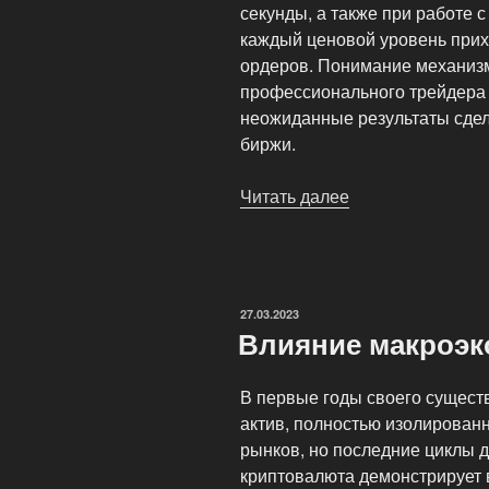
секунды, а также при работе 
каждый ценовой уровень прих
ордеров. Понимание механизм
профессионального трейдера 
неожиданные результаты сдел
биржи.
Читать далее
«Что
такое
«проскальзыван
(slippage)
и
ОПУБЛИКОВАНО
27.03.2023
как
Влияние макроэк
оно
влияет
В первые годы своего сущест
на
актив, полностью изолирова
ваши
рынков, но последние циклы 
сделки.»
криптовалюта демонстрирует 