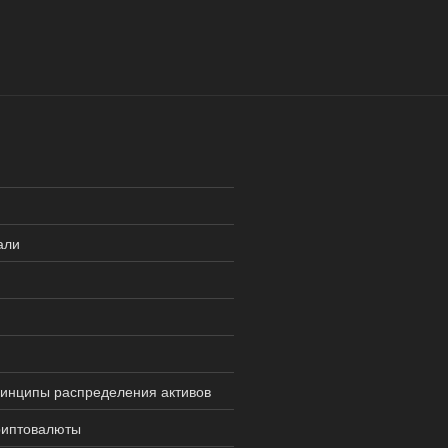
али
ринципы распределения активов
риптовалюты