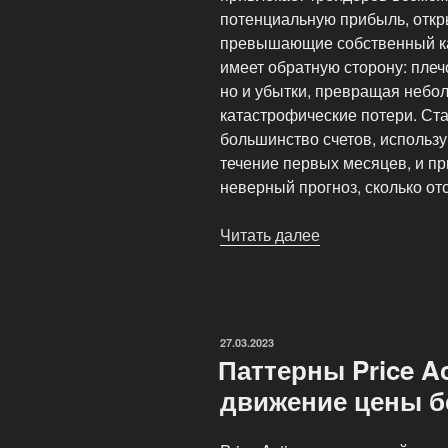
потенциальную прибыль, откр
превышающие собственный ка
имеет обратную сторону: плеч
но и убытки, превращая небо
катастрофические потери. Ст
большинство счетов, использ
течение первых месяцев, и пр
неверный прогноз, сколько от
Читать далее
«Маржинальная
торговля
с
использованием
кредитного
ОПУБЛИКОВАНО
27.03.2023
плеча»
Паттерны Price Ac
движение цены б