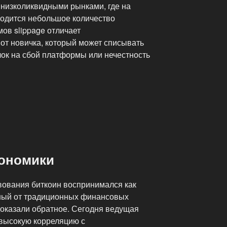
с низколиквидными рынками, где на
одится небольшое количество
ов slippage отличает
от новичка, который может списывать
ок на сбой платформы или нечестность
ие»
ономики
вования биткоин воспринимался как
нный от традиционных финансовых
доказали обратное. Сегодня ведущая
высокую корреляцию с