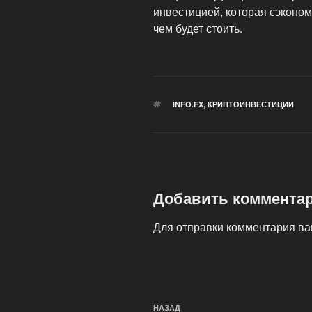
инвестицией, которая сэконом
чем будет стоить.
МЕТКИ
INFO.FX
,
КРИПТОИНВЕСТИЦИИ
Добавить коммента
Для отправки комментария в
Навигация
Предыдущая
НАЗАД