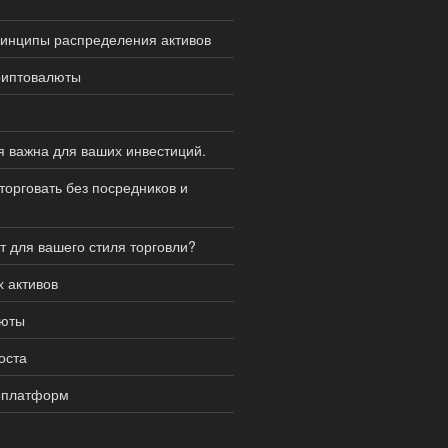
ринципы распределения активов
риптовалюты
я важна для ваших инвестиций.
торговать без посредников и
т для вашего стиля торговли?
 активов
люты
оста
топлатформ