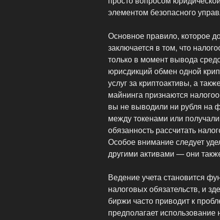
просто вопросом юридической
элементом безопасного управ
Основное правило, которое д
заключается в том, что налог
только в момент вывода средс
юрисдикций обмен одной крип
услуг за криптоактивы, а такж
майнинга признаются налого
вы не выводили ни рубля на ф
между токенами или получали 
обязанность рассчитать налог
Особое внимание следует уде
другими активами — они такж
Ведение учета становится фу
налоговых обязательств, и зд
биржи часто приводит к проб
предполагает использование 