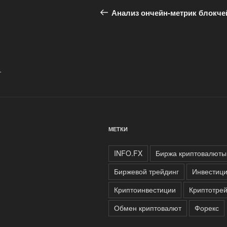
по
запись:
Анализ ончейн-метрик блокче
записям
.
МЕТКИ
INFO.FX
Биржа криптовалюты
Биржевой трейдинг
Инвестиц
Криптоинвестиции
Криптотрей
Обмен криптовалют
Форекс