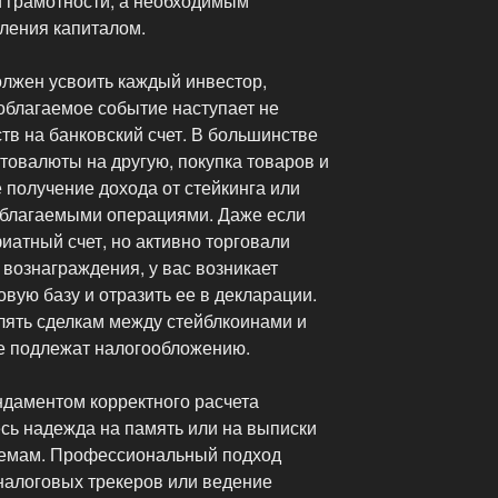
 грамотности, а необходимым
ления капиталом.
олжен усвоить каждый инвестор,
ооблагаемое событие наступает не
тв на банковский счет. В большинстве
товалюты на другую, покупка товаров и
е получение дохода от стейкинга или
облагаемыми операциями. Даже если
иатный счет, но активно торговали
вознаграждения, у вас возникает
овую базу и отразить ее в декларации.
лять сделкам между стейблкоинами и
е подлежат налогообложению.
ндаментом корректного расчета
есь надежда на память или на выписки
лемам. Профессиональный подход
налоговых трекеров или ведение